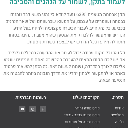
לעמוד בתקן, לשמור על הנהגים והסביבה
תקן אבטחת מטענים 6395 נועד לוודא כי נהגי משא כבד נוהגים
בבטחה ושומרים על עצמם, על המשא שברשותם ועל שאר הנהגים
בכביש. כל נהג חייב לעבור הכשרה מקצועית ולהיות בעל הידע
הנדרש שיאפשר לו לבדוק את המטען שהוא מעביר. נהיגה בטוחה
מתחילה מידע וככל הנדרש יש לבצע הכשרות נוספות.
כל נהג וכל מקום עבודה יכול לעבור את ההכשרה במכללת גלגלים.
אם יש לכם מקום מתאים להעברת ההכשרה ואתם מעוניינים שנגיע
אליכם לצורך ההדרכה, נשמח לעשות זאת. זה הזמן להשאיר פרטים
באתר או להתקשר ולבחון יחדיו את הדרך הנכונה ביותר להבטיח את
הנסיעה הבאה.
תפריט
הקורסים שלנו
רשתות חברתיות
אודות
קורס מורה נהיגה
ממליצים
קורס נהיגה ברכב ציבורי
גלריה
קורס נהיגה על אוטובוס